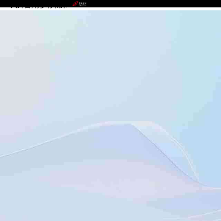
NG大舞台,有梦你就来