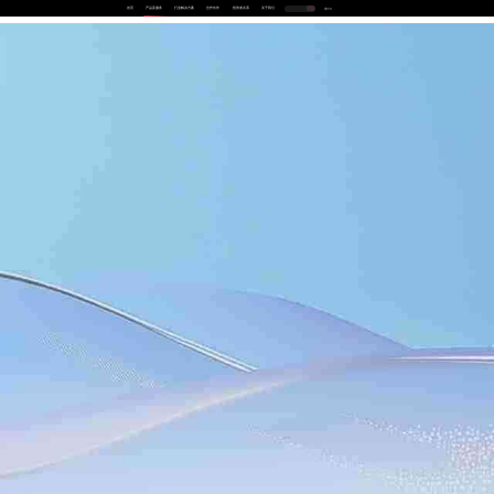
首页
产品及服务
行业解决方案
合作伙伴
投资者关系
关于我们
中
EN