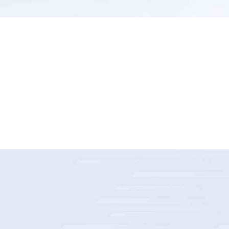
数据+模型双引擎驱动：
结合数据和模型，，提供智能化服务场景的解决方案。。。。
AI技术快速应用：
支持快速灵活地利用AI技术，，，以适应业务需求的变化。。。。
全流程服务支持：
提供从模型开发到部署、、、、跟踪的全流程服务，，确保技术落地。。。。